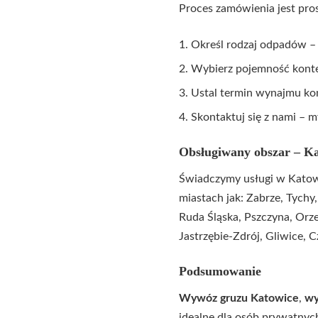
Proces zamówienia jest pros
Określ rodzaj odpadów – 
Wybierz pojemność konten
Ustal termin wynajmu ko
Skontaktuj się z nami – m
Obsługiwany obszar – Ka
Świadczymy usługi w Katowi
miastach jak: Zabrze, Tychy
Ruda Śląska, Pszczyna, Orz
Jastrzębie-Zdrój, Gliwice, 
Podsumowanie
Wywóz gruzu Katowice
,
wy
idealne dla osób prywatnych