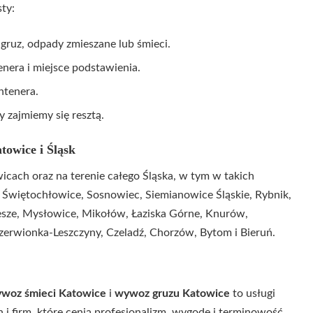
ty:
gruz, odpady zmieszane lub śmieci.
era i miejsce podstawienia.
ntenera.
y zajmiemy się resztą.
towice i Śląsk
cach oraz na terenie całego Śląska, w tym w takich
, Świętochłowice, Sosnowiec, Siemianowice Śląskie, Rybnik,
esze, Mysłowice, Mikołów, Łaziska Górne, Knurów,
Czerwionka-Leszczyny, Czeladź, Chorzów, Bytom i Bieruń.
woz śmieci Katowice
i
wywoz gruzu Katowice
to usługi
 i firm, które cenią profesjonalizm, wygodę i terminowość.