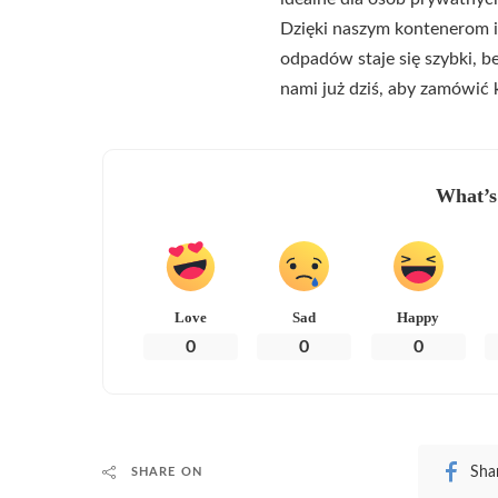
Dzięki naszym kontenerom i
odpadów staje się szybki, be
nami już dziś, aby zamówić
What’s
Love
Sad
Happy
0
0
0
Sha
SHARE ON