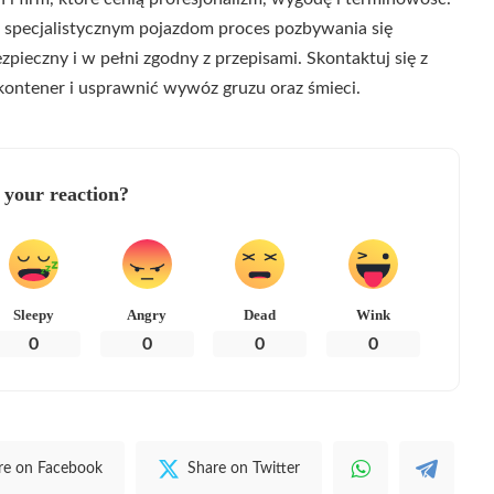
 specjalistycznym pojazdom proces pozbywania się
zpieczny i w pełni zgodny z przepisami. Skontaktuj się z
 kontener i usprawnić wywóz gruzu oraz śmieci.
 your reaction?
Sleepy
Angry
Dead
Wink
0
0
0
0
re on Facebook
Share on Twitter