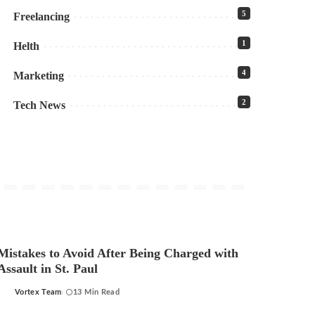
5
Freelancing
1
Helth
4
Marketing
2
Tech News
Mistakes to Avoid After Being Charged with
Assault in St. Paul
Vortex Team
13 Min Read
Posted
by