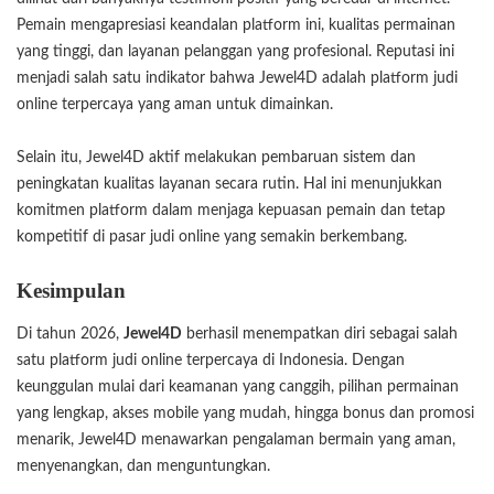
Pemain mengapresiasi keandalan platform ini, kualitas permainan
yang tinggi, dan layanan pelanggan yang profesional. Reputasi ini
menjadi salah satu indikator bahwa Jewel4D adalah platform judi
online terpercaya yang aman untuk dimainkan.
Selain itu, Jewel4D aktif melakukan pembaruan sistem dan
peningkatan kualitas layanan secara rutin. Hal ini menunjukkan
komitmen platform dalam menjaga kepuasan pemain dan tetap
kompetitif di pasar judi online yang semakin berkembang.
Kesimpulan
Di tahun 2026,
Jewel4D
berhasil menempatkan diri sebagai salah
satu platform judi online terpercaya di Indonesia. Dengan
keunggulan mulai dari keamanan yang canggih, pilihan permainan
yang lengkap, akses mobile yang mudah, hingga bonus dan promosi
menarik, Jewel4D menawarkan pengalaman bermain yang aman,
menyenangkan, dan menguntungkan.