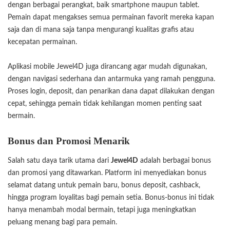
dengan berbagai perangkat, baik smartphone maupun tablet.
Pemain dapat mengakses semua permainan favorit mereka kapan
saja dan di mana saja tanpa mengurangi kualitas grafis atau
kecepatan permainan.
Aplikasi mobile Jewel4D juga dirancang agar mudah digunakan,
dengan navigasi sederhana dan antarmuka yang ramah pengguna.
Proses login, deposit, dan penarikan dana dapat dilakukan dengan
cepat, sehingga pemain tidak kehilangan momen penting saat
bermain.
Bonus dan Promosi Menarik
Salah satu daya tarik utama dari
Jewel4D
adalah berbagai bonus
dan promosi yang ditawarkan. Platform ini menyediakan bonus
selamat datang untuk pemain baru, bonus deposit, cashback,
hingga program loyalitas bagi pemain setia. Bonus-bonus ini tidak
hanya menambah modal bermain, tetapi juga meningkatkan
peluang menang bagi para pemain.