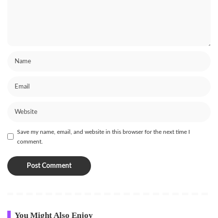
Save my name, email, and website in this browser for the next time I
comment.
You Might Also Enjoy