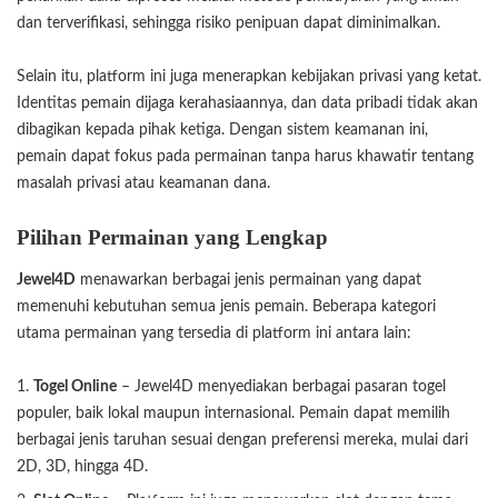
dan terverifikasi, sehingga risiko penipuan dapat diminimalkan.
Selain itu, platform ini juga menerapkan kebijakan privasi yang ketat.
Identitas pemain dijaga kerahasiaannya, dan data pribadi tidak akan
dibagikan kepada pihak ketiga. Dengan sistem keamanan ini,
pemain dapat fokus pada permainan tanpa harus khawatir tentang
masalah privasi atau keamanan dana.
Pilihan Permainan yang Lengkap
Jewel4D
menawarkan berbagai jenis permainan yang dapat
memenuhi kebutuhan semua jenis pemain. Beberapa kategori
utama permainan yang tersedia di platform ini antara lain:
Togel Online
– Jewel4D menyediakan berbagai pasaran togel
populer, baik lokal maupun internasional. Pemain dapat memilih
berbagai jenis taruhan sesuai dengan preferensi mereka, mulai dari
2D, 3D, hingga 4D.