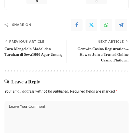
0
0
SHARE ON
PREVIOUS ARTICLE
NEXT ARTICLE
Cara Mengelola Modal dan
Gemwin Casino Registration –
Taruhan di Seva1000 Agar Untung
How to Join a Trusted Online
Casino Platform
Leave a Reply
Your email address will not be published.
Required fields are marked
*