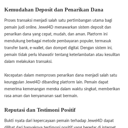
Kemudahan Deposit dan Penarikan Dana
Proses transaksi menjadi salah satu pertimbangan utama bagi
pemain judi online. Jewel4D menawarkan sistem deposit dan
penarikan dana yang cepat, mudah, dan aman. Platform ini
mendukung berbagai metode pembayaran populer, termasuk
transfer bank, e-wallet, dan dompet digital. Dengan sistem ini,
pemain tidak perlu khawatir tentang keterlambatan atau kesulitan
dalam melakukan transaksi.
Kecepatan dalam memproses penarikan dana menjadi salah satu
keunggulan Jewel4D dibanding platform lain. Pemain dapat
menerima kemenangan mereka dalam waktu singkat, memberikan
rasa aman dan kenyamanan saat bermain.
Reputasi dan Testimoni Positif
Bukti nyata dari kepercayaan pemain terhadap Jewel4D dapat
dilihat dari banyaknya testimoni positif yang beredar di internet.